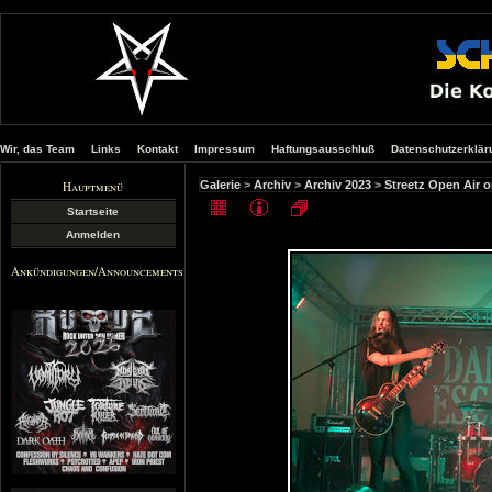
Wir, das Team
Links
Kontakt
Impressum
Haftungsausschluß
Datenschutzerklär
Hauptmenü
Galerie
>
Archiv
>
Archiv 2023
>
Streetz Open Air o
Startseite
Anmelden
Ankündigungen/Announcements