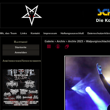
Wir, das Team
Links
Kontakt
Impressum
Haftungsausschluß
Datenschutzerklär
Hauptmenü
Galerie
>
Archiv
>
Archiv 2023
>
Walpurgisschlacht
Startseite
Anmelden
Ankündigungen/Announcements