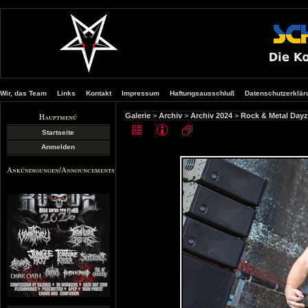
Wir, das Team
Links
Kontakt
Impressum
Haftungsausschluß
Datenschutzerklär
Hauptmenü
Galerie
>
Archiv
>
Archiv 2024
>
Rock & Metal Dayz
Startseite
Anmelden
Ankündigungen/Announcements