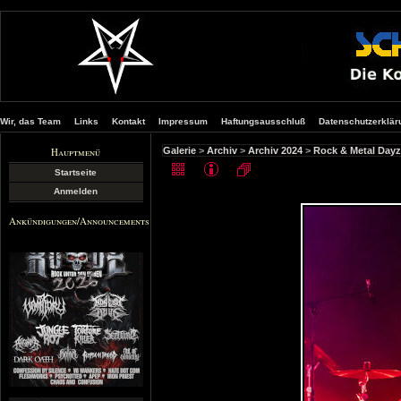
Wir, das Team
Links
Kontakt
Impressum
Haftungsausschluß
Datenschutzerklär
Hauptmenü
Galerie
>
Archiv
>
Archiv 2024
>
Rock & Metal Dayz
Startseite
Anmelden
Ankündigungen/Announcements