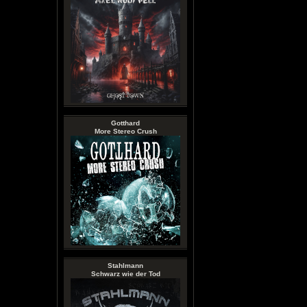
Gotthard
More Stereo Crush
Stahlmann
Schwarz wie der Tod