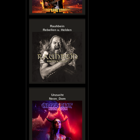
Rauhbein
Rebellen u. Helden
Unzucht
Neon_Dom