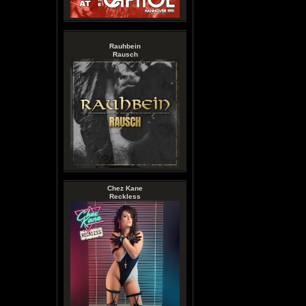
Rauhbein
Rausch
Chez Kane
Reckless