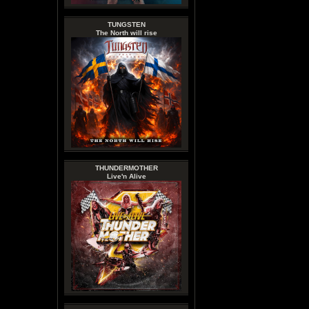
TUNGSTEN
The North will rise
THUNDERMOTHER
Live'n Alive