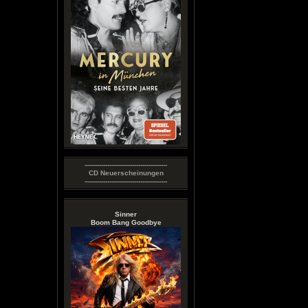
----------------------------------------
CD Neuerscheinungen
----------------------------------------
Sinner
Boom Bang Goodbye