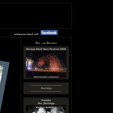
schwarzer-bock auf:
Pre- und Reviews
Review Rock Harz Festival 2026
----------------------------------------
Buchtipp
----------------------------------------
Freddie
Der_Buchtipp