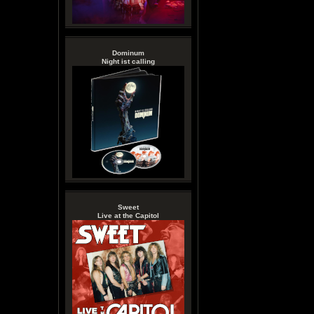
Dominum
Night ist calling
Sweet
Live at the Capitol