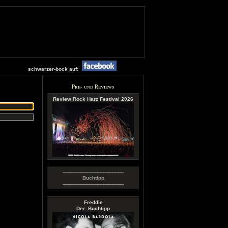
schwarzer-bock auf:
Pre- und Reviews
Review Rock Harz Festival 2026
----------------------------------------
Buchtipp
----------------------------------------
Freddie
Der_Buchtipp