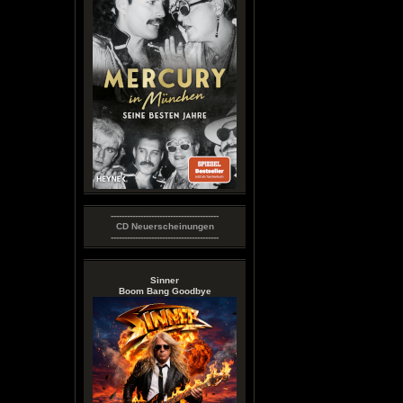
----------------------------------------
CD Neuerscheinungen
----------------------------------------
Sinner
Boom Bang Goodbye