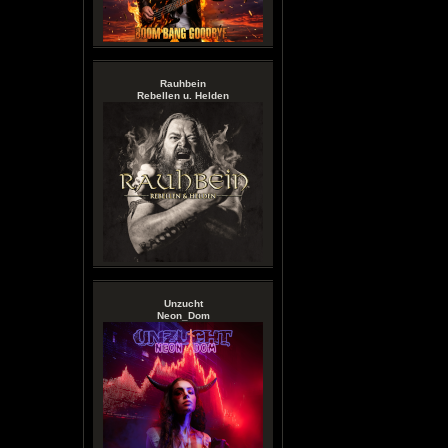
Rauhbein
Rebellen u. Helden
Unzucht
Neon_Dom