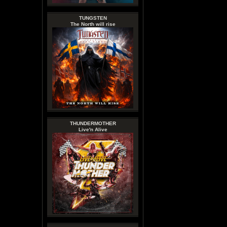
TUNGSTEN
The North will rise
THUNDERMOTHER
Live'n Alive