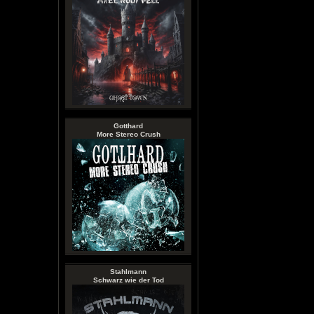
Gotthard
More Stereo Crush
Stahlmann
Schwarz wie der Tod