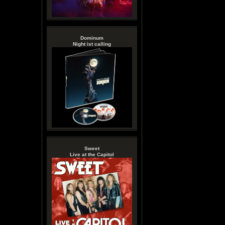
Dominum
Night ist calling
Sweet
Live at the Capitol