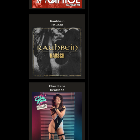
Rauhbein
Rausch
Chez Kane
Reckless