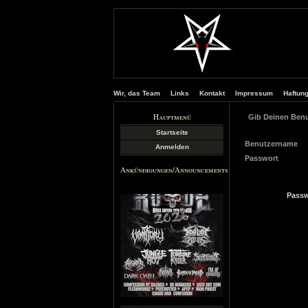
Wir, das Team
Links
Kontakt
Impressum
Haftun
Hauptmenü
Gib Deinen Ben
Startseite
Benutzername
Anmelden
Passwort
Ankündigungen/Announcements
Passw