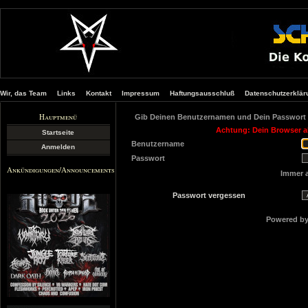
Wir, das Team
Links
Kontakt
Impressum
Haftungsausschluß
Datenschutzerklär
Hauptmenü
Gib Deinen Benutzernamen und Dein Passwort 
Achtung: Dein Browser ak
Startseite
Benutzername
Anmelden
Passwort
Ankündigungen/Announcements
Immer 
Passwort vergessen
Powered b