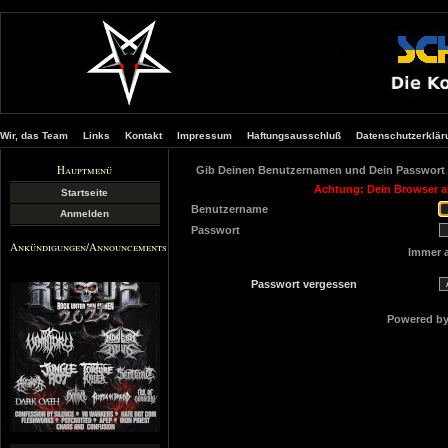
Wir, das Team
Links
Kontakt
Impressum
Haftungsausschluß
Datenschutzerklär
Hauptmenü
Gib Deinen Benutzernamen und Dein Passwort 
Achtung: Dein Browser ak
Startseite
Benutzername
Anmelden
Passwort
Ankündigungen/Announcements
Immer 
Passwort vergessen
Powered b