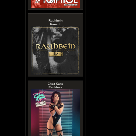
Rauhbein
Rausch
Chez Kane
Reckless