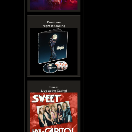
Dominum
Night ist calling
Sweet
Live at the Capitol