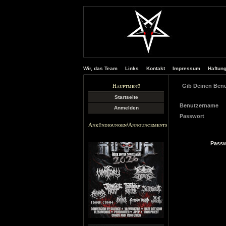
Wir, das Team
Links
Kontakt
Impressum
Haftun
Hauptmenü
Gib Deinen Ben
Startseite
Benutzername
Anmelden
Passwort
Ankündigungen/Announcements
Passw