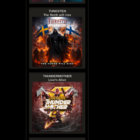
TUNGSTEN
The North will rise
THUNDERMOTHER
Live'n Alive