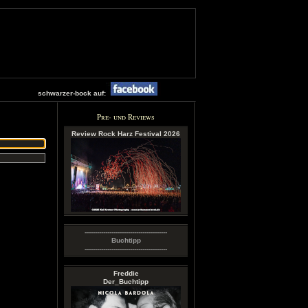
schwarzer-bock auf:
Pre- und Reviews
Review Rock Harz Festival 2026
----------------------------------------
Buchtipp
----------------------------------------
Freddie
Der_Buchtipp