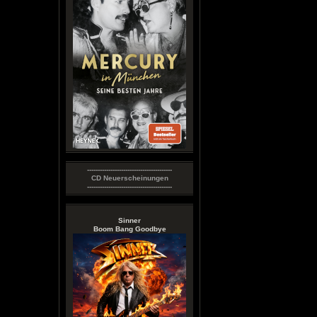
----------------------------------------
CD Neuerscheinungen
----------------------------------------
Sinner
Boom Bang Goodbye