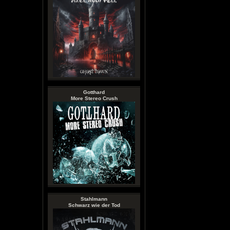
Gotthard
More Stereo Crush
Stahlmann
Schwarz wie der Tod