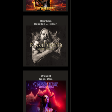
Rauhbein
Rebellen u. Helden
Unzucht
Neon_Dom