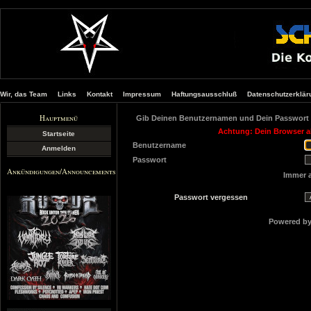
Wir, das Team
Links
Kontakt
Impressum
Haftungsausschluß
Datenschutzerklär
Hauptmenü
Gib Deinen Benutzernamen und Dein Passwort 
Achtung: Dein Browser ak
Startseite
Benutzername
Anmelden
Passwort
Ankündigungen/Announcements
Immer 
Passwort vergessen
Powered b