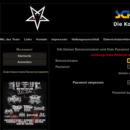
Wir, das Team
Links
Kontakt
Impressum
Haftungsausschluß
Datenschutzerklär
Hauptmenü
Gib Deinen Benutzernamen und Dein Passwort 
Achtung: Dein Browser ak
Startseite
Benutzername
Anmelden
Passwort
Ankündigungen/Announcements
Immer 
Passwort vergessen
Powered b