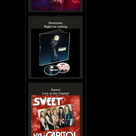
Dominum
Night ist calling
Sweet
Live at the Capitol