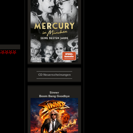
----------------------------------------
CD Neuerscheinungen
----------------------------------------
Sinner
Boom Bang Goodbye