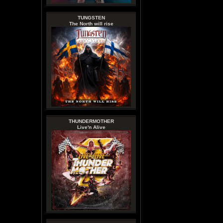
TUNGSTEN
The North will rise
THUNDERMOTHER
Live'n Alive