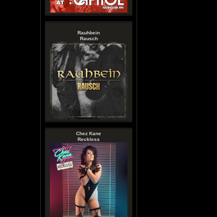
Rauhbein
Rausch
Chez Kane
Reckless