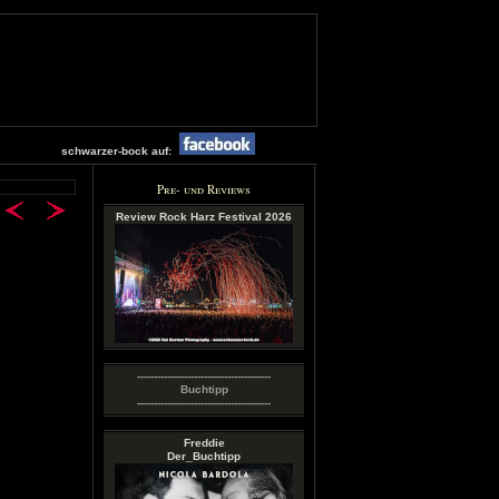
schwarzer-bock auf:
Pre- und Reviews
Review Rock Harz Festival 2026
----------------------------------------
Buchtipp
----------------------------------------
Freddie
Der_Buchtipp