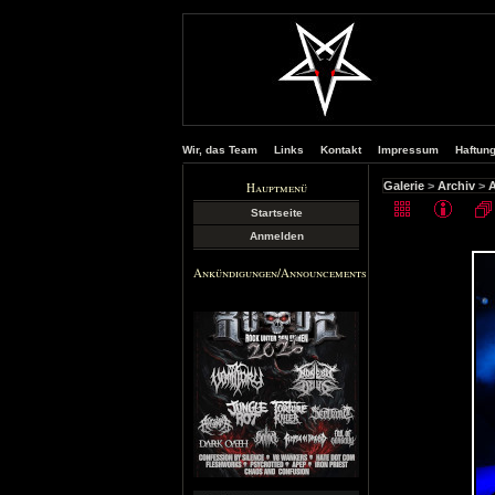
Wir, das Team
Links
Kontakt
Impressum
Haftun
Hauptmenü
Galerie
>
Archiv
>
A
Startseite
Anmelden
Ankündigungen/Announcements