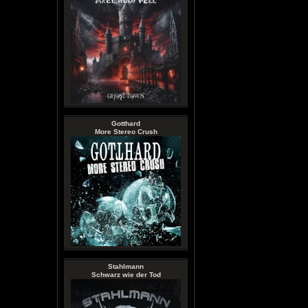
Gotthard
More Stereo Crush
Stahlmann
Schwarz wie der Tod