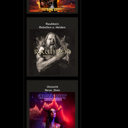
Rauhbein
Rebellen u. Helden
Unzucht
Neon_Dom