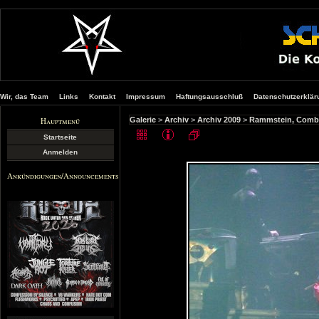
Wir, das Team
Links
Kontakt
Impressum
Haftungsausschluß
Datenschutzerklär
Hauptmenü
Galerie
>
Archiv
>
Archiv 2009
>
Rammstein, Combic
Startseite
Anmelden
Ankündigungen/Announcements