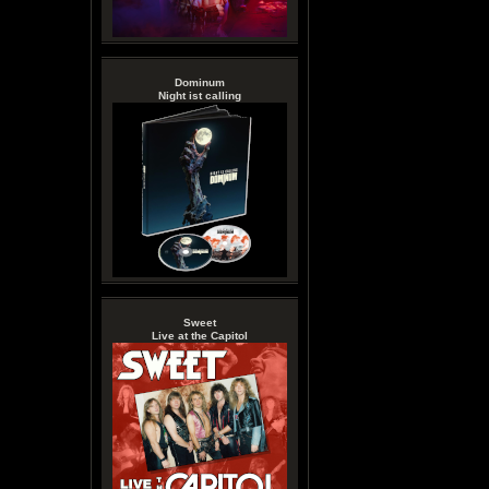
Dominum
Night ist calling
Sweet
Live at the Capitol