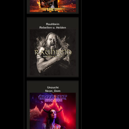
Rauhbein
Rebellen u. Helden
Unzucht
Neon_Dom