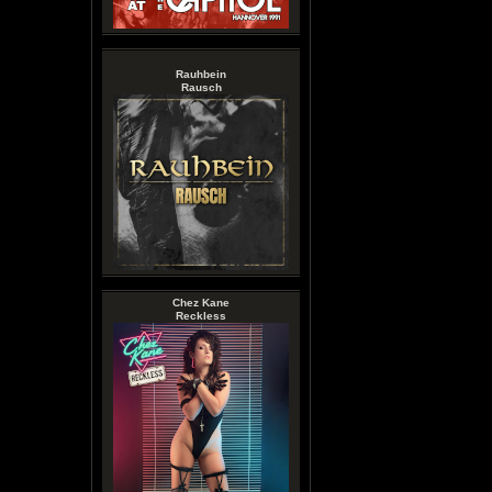
Rauhbein
Rausch
Chez Kane
Reckless