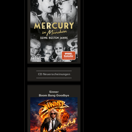
----------------------------------------
CD Neuerscheinungen
----------------------------------------
Sinner
Boom Bang Goodbye