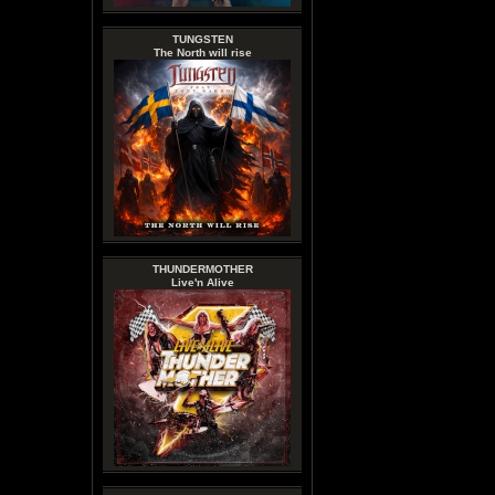
TUNGSTEN
The North will rise
THUNDERMOTHER
Live'n Alive