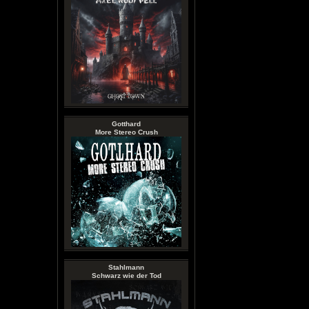
Gotthard
More Stereo Crush
Stahlmann
Schwarz wie der Tod