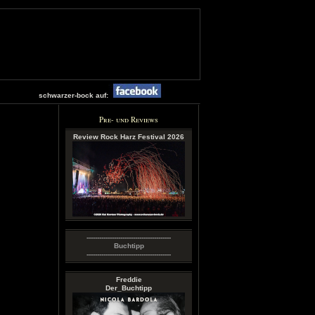
schwarzer-bock auf:
Pre- und Reviews
Review Rock Harz Festival 2026
----------------------------------------
Buchtipp
----------------------------------------
Freddie
Der_Buchtipp