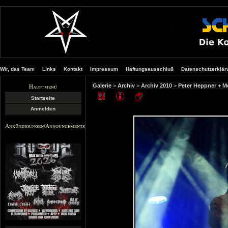
Wir, das Team
Links
Kontakt
Impressum
Haftungsausschluß
Datenschutzerklär
Hauptmenü
Galerie
>
Archiv
>
Archiv 2010
>
Peter Heppner + Me
Startseite
Anmelden
Ankündigungen/Announcements