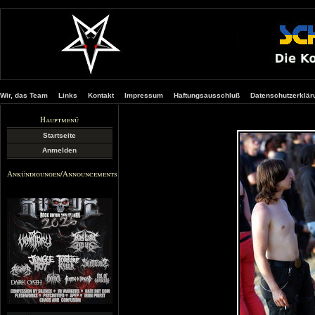
Wir, das Team
Links
Kontakt
Impressum
Haftungsausschluß
Datenschutzerklär
Hauptmenü
Startseite
Anmelden
Ankündigungen/Announcements