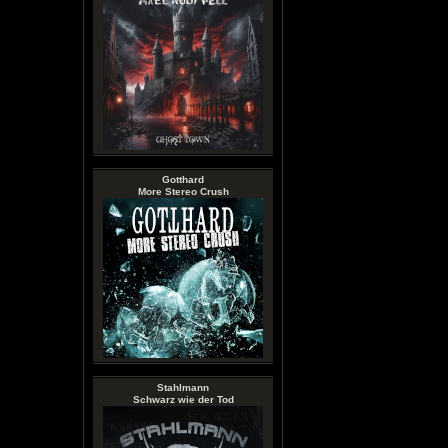
Gotthard
More Stereo Crush
Stahlmann
Schwarz wie der Tod