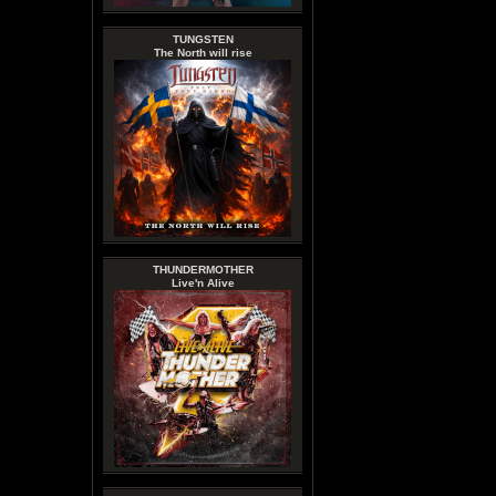
TUNGSTEN
The North will rise
THUNDERMOTHER
Live'n Alive