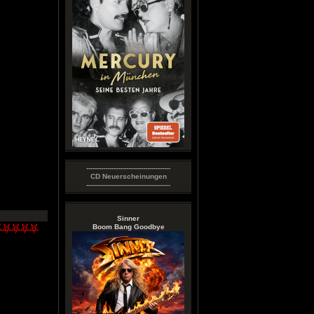
----------------------------------------
CD Neuerscheinungen
----------------------------------------
Sinner
Boom Bang Goodbye