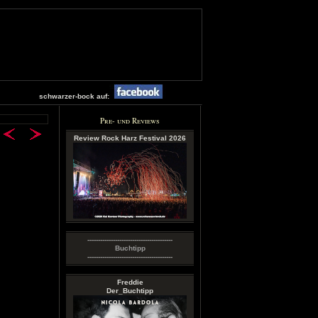
schwarzer-bock auf:
Pre- und Reviews
Review Rock Harz Festival 2026
----------------------------------------
Buchtipp
----------------------------------------
Freddie
Der_Buchtipp