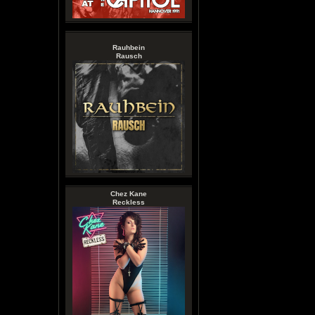
Rauhbein
Rausch
Chez Kane
Reckless