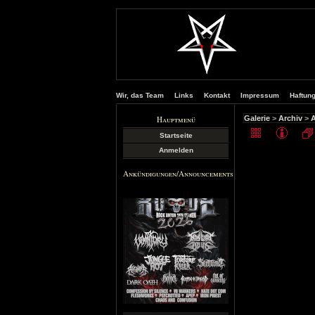
Wir, das Team
Links
Kontakt
Impressum
Haftun
Hauptmenü
Galerie
>
Archiv
>
A
Startseite
Anmelden
Ankündigungen/Announcements