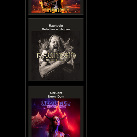
Rauhbein
Rebellen u. Helden
Unzucht
Neon_Dom