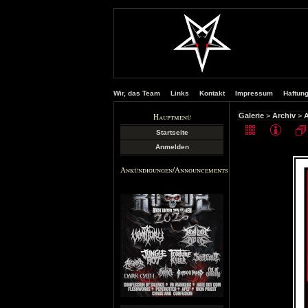
Wir, das Team
Links
Kontakt
Impressum
Haftun
Hauptmenü
Galerie
>
Archiv
>
A
Startseite
Anmelden
Ankündigungen/Announcements