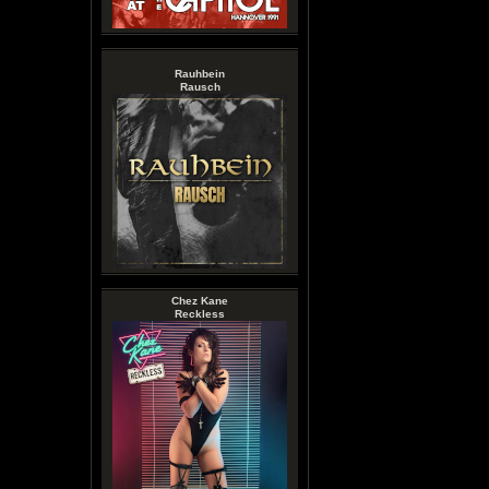
Rauhbein
Rausch
Chez Kane
Reckless