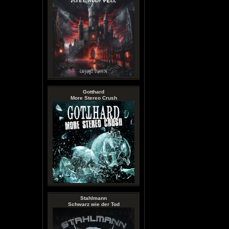
Gotthard
More Stereo Crush
Stahlmann
Schwarz wie der Tod