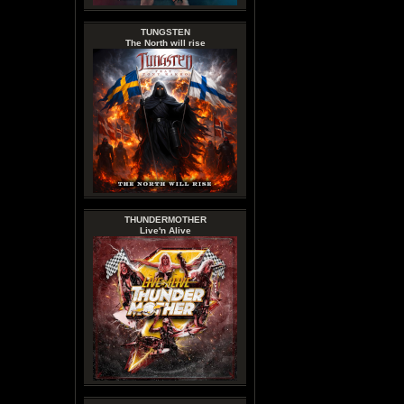
TUNGSTEN
The North will rise
THUNDERMOTHER
Live'n Alive