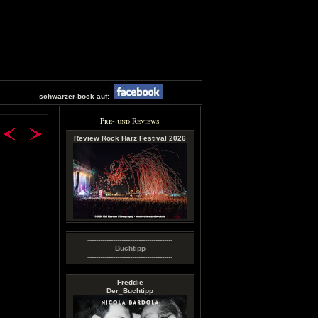
schwarzer-bock auf:
Pre- und Reviews
Review Rock Harz Festival 2026
----------------------------------------
Buchtipp
----------------------------------------
Freddie
Der_Buchtipp