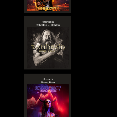
Rauhbein
Rebellen u. Helden
Unzucht
Neon_Dom