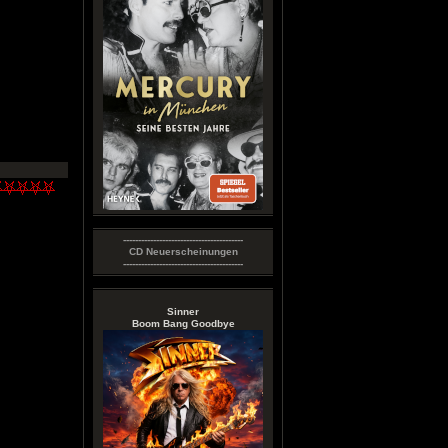
----------------------------------------
CD Neuerscheinungen
----------------------------------------
Sinner
Boom Bang Goodbye