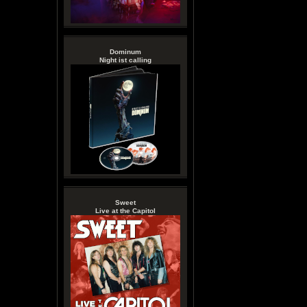
Dominum
Night ist calling
Sweet
Live at the Capitol