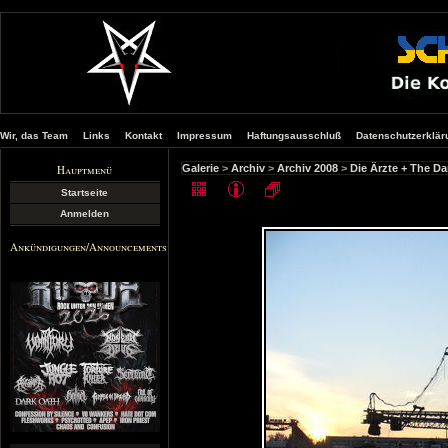
Wir, das Team
Links
Kontakt
Impressum
Haftungsausschluß
Datenschutzerklär
Hauptmenü
Galerie
>
Archiv
>
Archiv 2008
>
Die Ärzte + The D
Startseite
Anmelden
Ankündigungen/Announcements