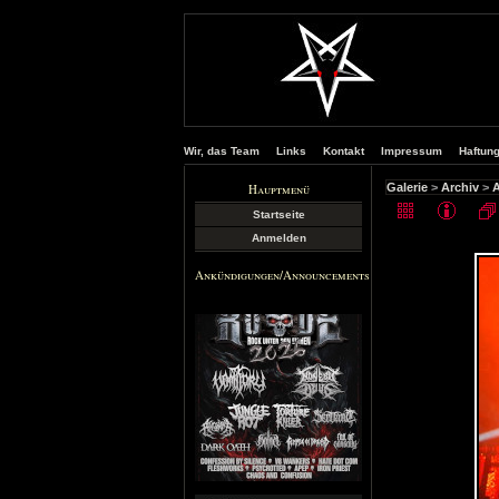
Wir, das Team
Links
Kontakt
Impressum
Haftun
Hauptmenü
Galerie
>
Archiv
>
A
Startseite
Anmelden
Ankündigungen/Announcements