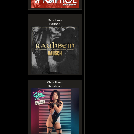
Rauhbein
Rausch
Chez Kane
Reckless