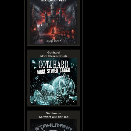
Gotthard
More Stereo Crush
Stahlmann
Schwarz wie der Tod