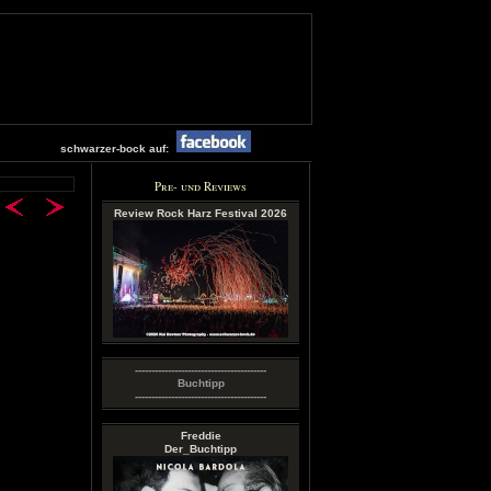
schwarzer-bock auf:
Pre- und Reviews
Review Rock Harz Festival 2026
----------------------------------------
Buchtipp
----------------------------------------
Freddie
Der_Buchtipp