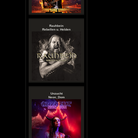
Rauhbein
Rebellen u. Helden
Unzucht
Neon_Dom