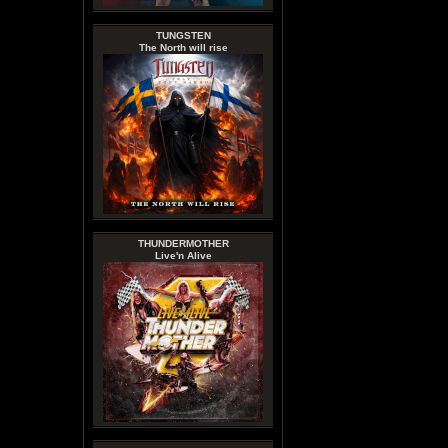
TUNGSTEN
The North will rise
THUNDERMOTHER
Live'n Alive