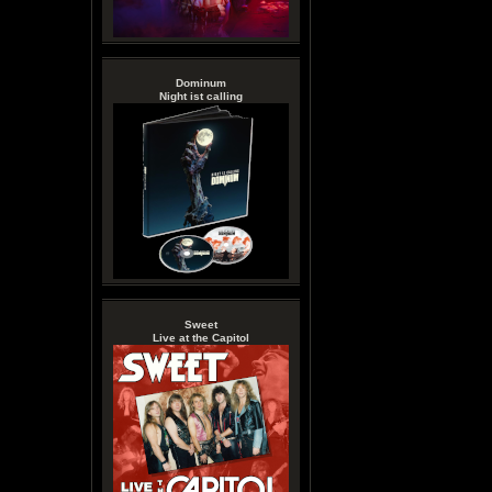
Dominum
Night ist calling
Sweet
Live at the Capitol