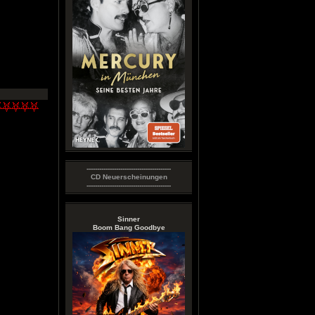
----------------------------------------
CD Neuerscheinungen
----------------------------------------
Sinner
Boom Bang Goodbye