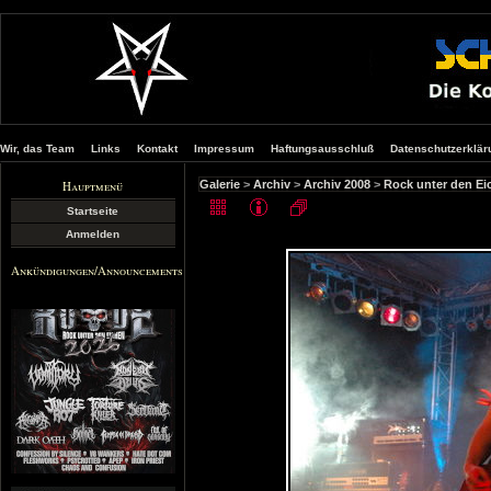
Wir, das Team
Links
Kontakt
Impressum
Haftungsausschluß
Datenschutzerklär
Hauptmenü
Galerie
>
Archiv
>
Archiv 2008
>
Rock unter den Ei
Startseite
Anmelden
Ankündigungen/Announcements