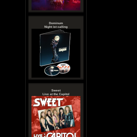
Dominum
Night ist calling
Sweet
Live at the Capitol