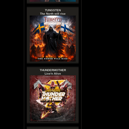
TUNGSTEN
The North will rise
THUNDERMOTHER
Live'n Alive