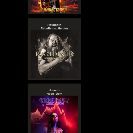
Rauhbein
Rebellen u. Helden
Unzucht
Neon_Dom