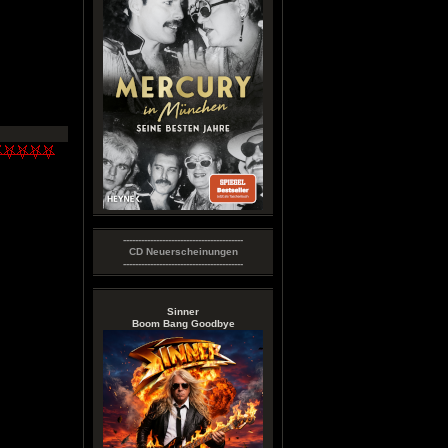
----------------------------------------
CD Neuerscheinungen
----------------------------------------
Sinner
Boom Bang Goodbye