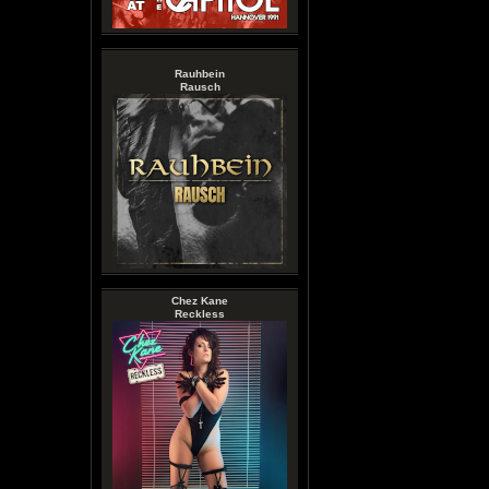
Rauhbein
Rausch
Chez Kane
Reckless