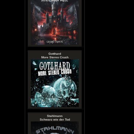
Gotthard
More Stereo Crush
Stahlmann
Schwarz wie der Tod