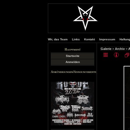
Wir, das Team
Links
Kontakt
Impressum
Haftun
Hauptmenü
Galerie
>
Archiv
>
A
Startseite
Anmelden
Ankündigungen/Announcements