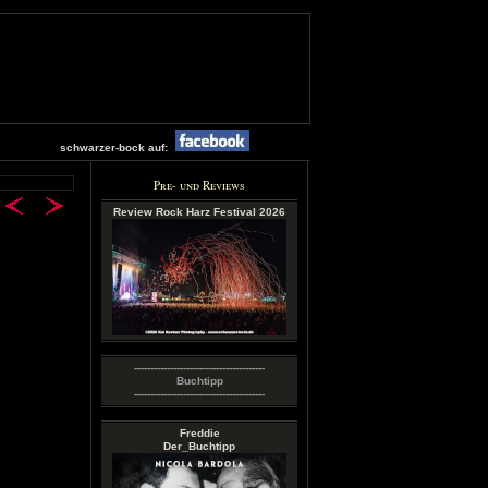
schwarzer-bock auf:
Pre- und Reviews
Review Rock Harz Festival 2026
----------------------------------------
Buchtipp
----------------------------------------
Freddie
Der_Buchtipp