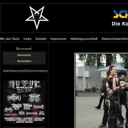
Wir, das Team
Links
Kontakt
Impressum
Haftungsausschluß
Datenschutzerklär
Hauptmenü
Startseite
Anmelden
Ankündigungen/Announcements