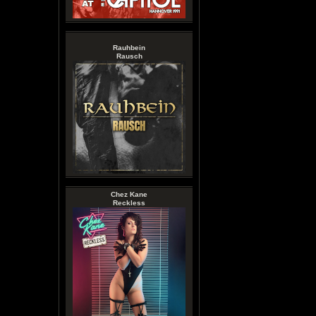
Rauhbein
Rausch
Chez Kane
Reckless