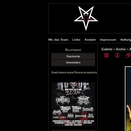
Wir, das Team
Links
Kontakt
Impressum
Haftun
Hauptmenü
Galerie
>
Archiv
>
A
Startseite
Anmelden
Ankündigungen/Announcements