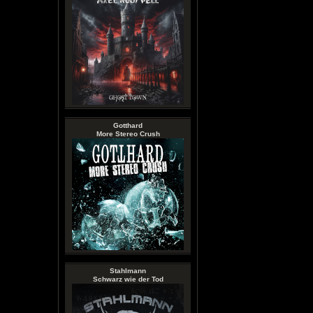
Gotthard
More Stereo Crush
Stahlmann
Schwarz wie der Tod