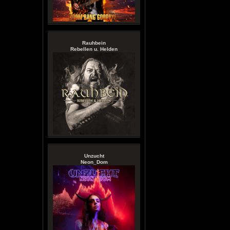
Rauhbein
Rebellen u. Helden
Unzucht
Neon_Dom