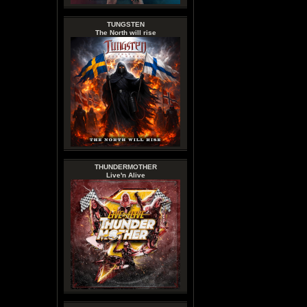
TUNGSTEN
The North will rise
THUNDERMOTHER
Live'n Alive