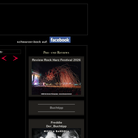
schwarzer-bock auf:
n-
Pre- und Reviews
Review Rock Harz Festival 2026
----------------------------------------
Buchtipp
----------------------------------------
Freddie
Der_Buchtipp