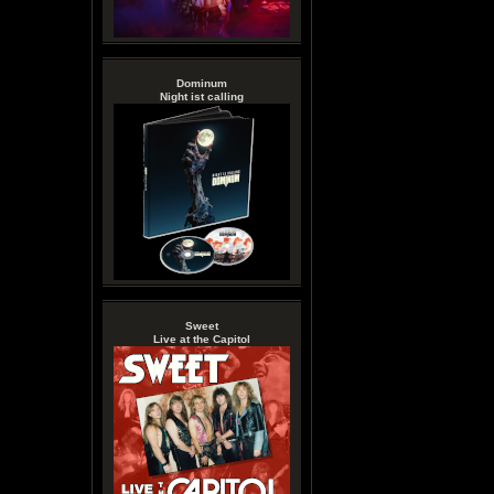
Dominum
Night ist calling
Sweet
Live at the Capitol