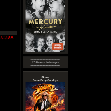
----------------------------------------
CD Neuerscheinungen
----------------------------------------
Sinner
Boom Bang Goodbye