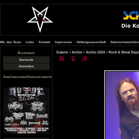
Wir, das Team
Links
Kontakt
Impressum
Haftungsausschluß
Datenschutzerklär
Hauptmenü
Galerie
>
Archiv
>
Archiv 2024
>
Rock & Metal Dayz
Startseite
Anmelden
Ankündigungen/Announcements