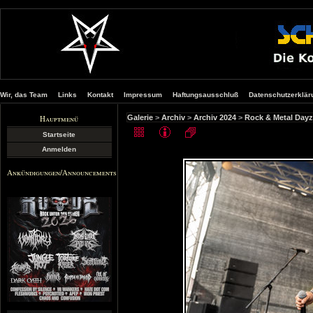
Wir, das Team
Links
Kontakt
Impressum
Haftungsausschluß
Datenschutzerklär
Hauptmenü
Galerie
>
Archiv
>
Archiv 2024
>
Rock & Metal Dayz
Startseite
Anmelden
Ankündigungen/Announcements