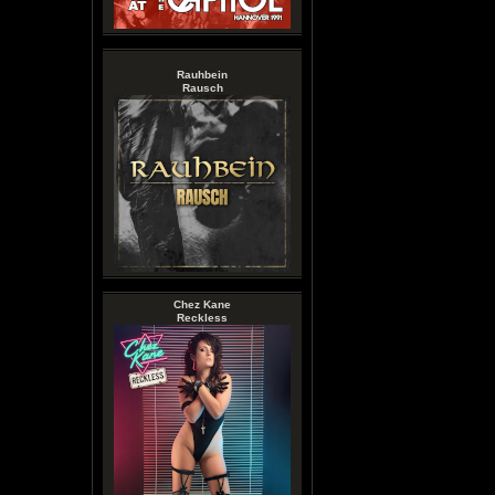
Rauhbein
Rausch
Chez Kane
Reckless