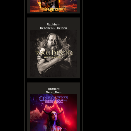
Rauhbein
Rebellen u. Helden
Unzucht
Neon_Dom