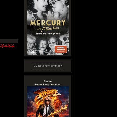
----------------------------------------
CD Neuerscheinungen
----------------------------------------
Sinner
Boom Bang Goodbye