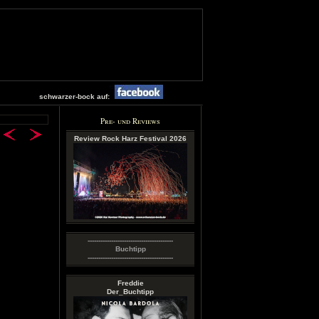
schwarzer-bock auf:
Pre- und Reviews
Review Rock Harz Festival 2026
----------------------------------------
Buchtipp
----------------------------------------
Freddie
Der_Buchtipp