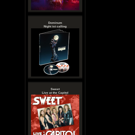
Dominum
Night ist calling
Sweet
Live at the Capitol