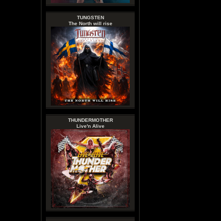
TUNGSTEN
The North will rise
THUNDERMOTHER
Live'n Alive