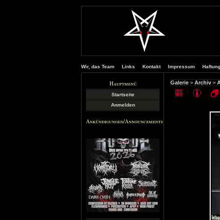
Wir, das Team
Links
Kontakt
Impressum
Haftun
Hauptmenü
Galerie
>
Archiv
>
A
Startseite
Anmelden
Ankündigungen/Announcements