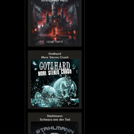
Gotthard
More Stereo Crush
Stahlmann
Schwarz wie der Tod