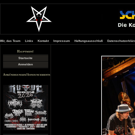
Wir, das Team
Links
Kontakt
Impressum
Haftungsausschluß
Datenschutzerklär
Hauptmenü
Startseite
Anmelden
Ankündigungen/Announcements