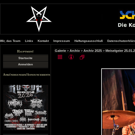
Wir, das Team
Links
Kontakt
Impressum
Haftungsausschluß
Datenschutzerklär
Hauptmenü
Galerie
>
Archiv
>
Archiv 2025
>
Meiselgeier 25.01.
Startseite
Anmelden
Ankündigungen/Announcements