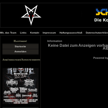
Wir, das Team
Links
Kontakt
Impressum
Haftungsausschluß
Datenschutzerklär
Hauptmenü
Information
Keine Datei zum Anzeigen vorha
Startseite
Al
Anmelden
Powered b
Ankündigungen/Announcements