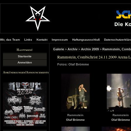
Wir, das Team
Links
Kontakt
Impressum
Haftungsausschluß
Datenschutzerklär
Hauptmenü
Galerie
>
Archiv
>
Archiv 2009
>
Rammstein, Combic
Rammstein, Combichrist 24.11.2009 Arena L
Startseite
Anmelden
Fotos: Olaf Brömme
Ankündigungen/Announcements
Rammstein
Rammstein
Olaf Brömme
Olaf Brömme