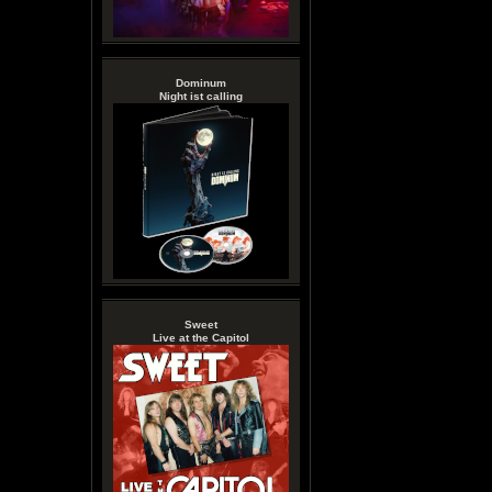
Dominum
Night ist calling
Sweet
Live at the Capitol