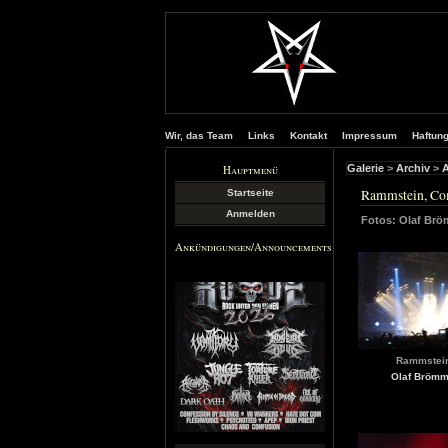
Wir, das Team
Links
Kontakt
Impressum
Haftun
Hauptmenü
Galerie
>
Archiv
>
A
Rammstein, Com
Startseite
Anmelden
Fotos: Olaf Br
Ankündigungen/Announcements
Rammstei
Olaf Bröm