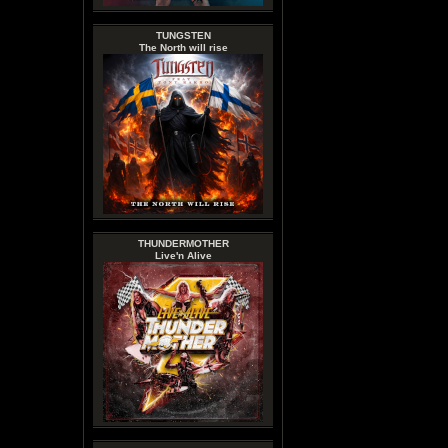
TUNGSTEN
The North will rise
THUNDERMOTHER
Live'n Alive