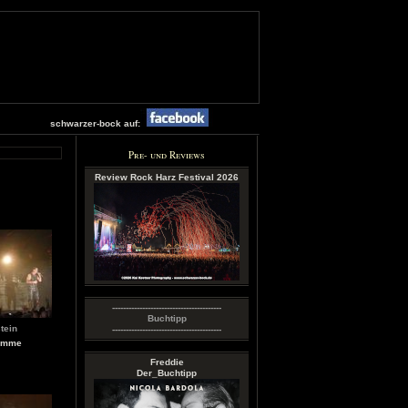
schwarzer-bock auf:
Pre- und Reviews
Review Rock Harz Festival 2026
----------------------------------------
Buchtipp
tein
----------------------------------------
römme
Freddie
Der_Buchtipp