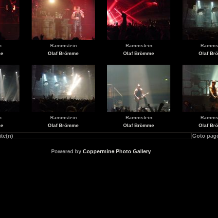
n
Rammstein
Rammstein
Ramms
me
Olaf Brömme
Olaf Brömme
Olaf B
n
Rammstein
Rammstein
Ramms
me
Olaf Brömme
Olaf Brömme
Olaf B
ite(n)
Goto pag
Powered by
Coppermine Photo Gallery