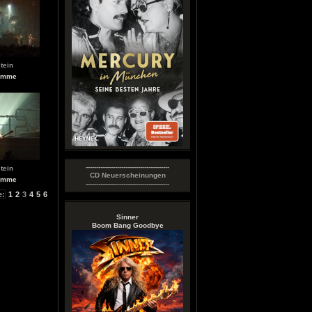
tein
römme
----------------------------------------
tein
CD Neuerscheinungen
römme
----------------------------------------
e:
1
2
3
4
5
6
Sinner
Boom Bang Goodbye