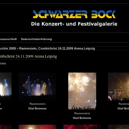
gsausschluß
Datenschutzerklärung
rchiv 2009
>
Rammstein, Combichrist 24.11.2009 Arena Leipzig
bichrist 24.11.2009 Arena Leipzig
ömme
n
Rammstein
Ramms
me
Olaf Brömme
Olaf B
Rammstein
Olaf Brömme