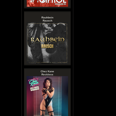
Rauhbein
Rausch
Chez Kane
Reckless