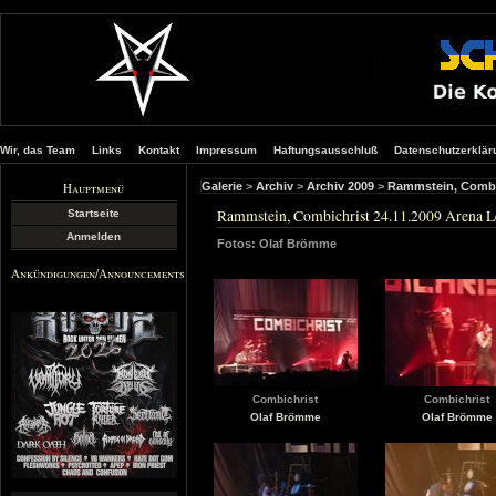
Wir, das Team
Links
Kontakt
Impressum
Haftungsausschluß
Datenschutzerklär
Hauptmenü
Galerie
>
Archiv
>
Archiv 2009
>
Rammstein, Combic
Rammstein, Combichrist 24.11.2009 Arena L
Startseite
Anmelden
Fotos: Olaf Brömme
Ankündigungen/Announcements
Combichrist
Combichrist
Olaf Brömme
Olaf Brömme