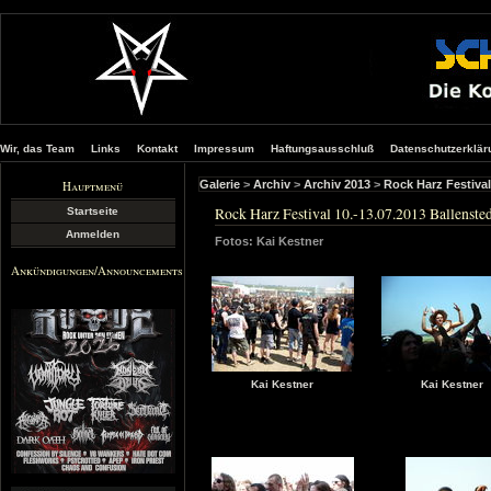
Wir, das Team
Links
Kontakt
Impressum
Haftungsausschluß
Datenschutzerklär
Hauptmenü
Galerie
>
Archiv
>
Archiv 2013
>
Rock Harz Festival
Rock Harz Festival 10.-13.07.2013 Ballenste
Startseite
Anmelden
Fotos: Kai Kestner
Ankündigungen/Announcements
Kai Kestner
Kai Kestner