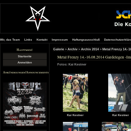
Wir, das Team
Links
Kontakt
Impressum
Haftungsausschluß
Datenschutzerklär
Hauptmenü
Galerie
>
Archiv
>
Archiv 2014
>
Metal Frenzy 14.-
Metal Frenzy 14.-16.08.2014 Gardelegen -Im
Startseite
Anmelden
Fotos: Kai Kestner
Ankündigungen/Announcements
Kai Kestner
Kai Kestner