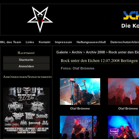
Wir, das Team
Links
Kontakt
Impressum
Haftungsausschluß
Datenschutzerklär
Hauptmenü
Galerie
>
Archiv
>
Archiv 2008
>
Rock unter den Ei
Rock unter den Eichen 12.07.2008 Bertingen
Startseite
Anmelden
Fotos: Olaf Brömme
Ankündigungen/Announcements
Olaf Brömme
Olaf Brömme