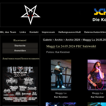
Wir, das Team
Links
Kontakt
Impressum
Haftungsausschluß
Datenschutzerklär
Hauptmenü
Galerie
>
Archiv
>
Archiv 2024
>
Maggy Lu 24.05.20
Maggy Lu 24.05.2024 FEC Salzwedel
Startseite
Anmelden
Fotos: Kai Kestner
Ankündigungen/Announcements
Maggy Lu
Maggy Lu
Kai Kestner
Kai Kestner