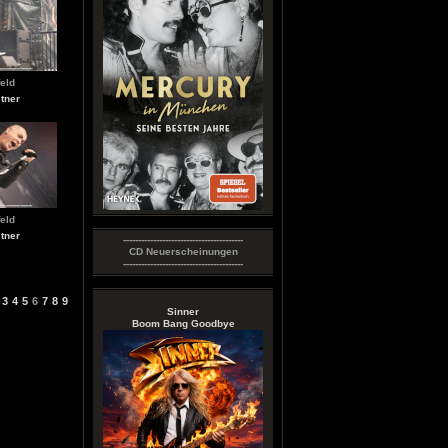
eld
tner
eld
tner
----------------------------------------
CD Neuerscheinungen
----------------------------------------
3
4
5
6
7
8
9
Sinner
Boom Bang Goodbye