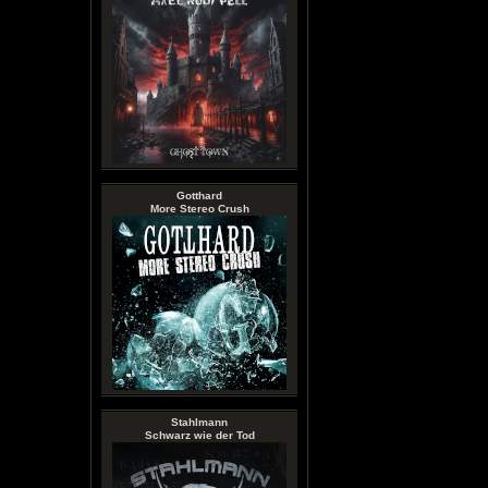
Gotthard
More Stereo Crush
Stahlmann
Schwarz wie der Tod