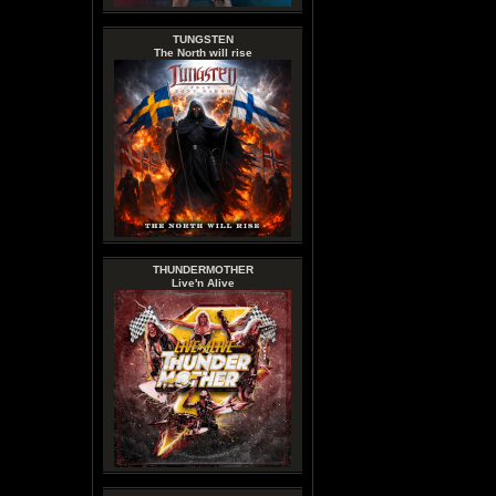
TUNGSTEN
The North will rise
THUNDERMOTHER
Live'n Alive