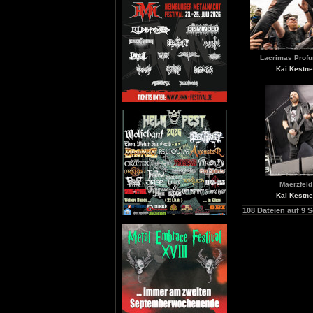
Lacrimas Profu
Kai Kestne
Maerzfeld
Kai Kestne
108 Dateien auf 9 S