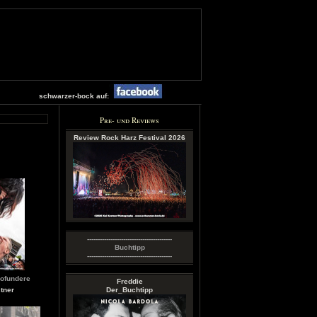
schwarzer-bock auf:
Pre- und Reviews
Review Rock Harz Festival 2026
----------------------------------------
Buchtipp
----------------------------------------
ofundere
Freddie
tner
Der_Buchtipp