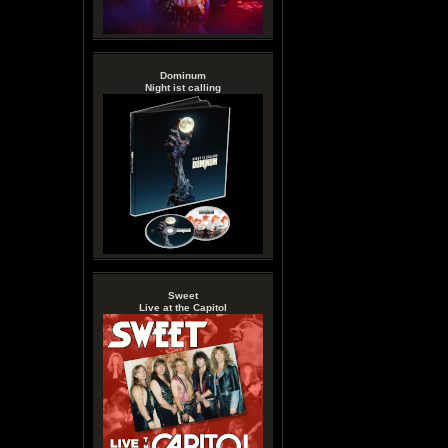
Dominum
Night ist calling
Sweet
Live at the Capitol