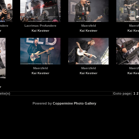
ndere
Lacrimas Profundere
Maerzfeld
Maerzf
r
Kai Kestner
Kai Kestner
Kai Kes
Maerzfeld
Maerzfeld
Maerzf
Kai Kestner
Kai Kestner
Kai Kes
r
eite(n)
Goto page:
1
2
Powered by
Coppermine Photo Gallery