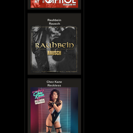
Rauhbein
Rausch
Chez Kane
Reckless