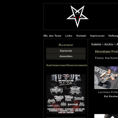
Wir, das Team
Links
Kontakt
Impressum
Haftun
Hauptmenü
Galerie
>
Archiv
>
A
Hexentanz Fest
Startseite
Anmelden
Fotos: Kai Kest
Ankündigungen/Announcements
Lacrimas Profu
Kai Kestne