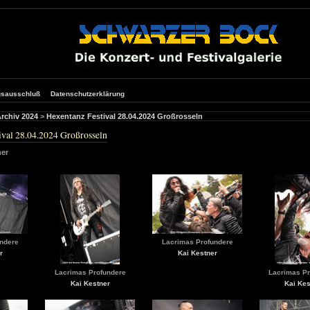
gsausschluß
Datenschutzerklärung
rchiv 2024
>
Hexentanz Festival 28.04.2024 Großrosseln
ival 28.04.2024 Großrosseln
ner
ndere
Lacrimas Profundere
r
Kai Kestner
Lacrimas Profundere
Lacrimas Pr
Kai Kestner
Kai Kes