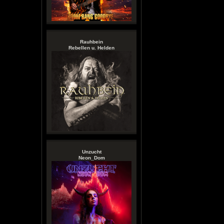
Rauhbein
Rebellen u. Helden
Unzucht
Neon_Dom