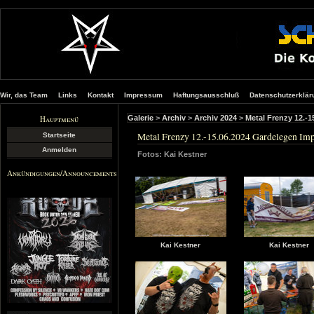
Wir, das Team
Links
Kontakt
Impressum
Haftungsausschluß
Datenschutzerklär
Hauptmenü
Galerie
>
Archiv
>
Archiv 2024
>
Metal Frenzy 12.-
Metal Frenzy 12.-15.06.2024 Gardelegen Imp
Startseite
Anmelden
Fotos: Kai Kestner
Ankündigungen/Announcements
Kai Kestner
Kai Kestner