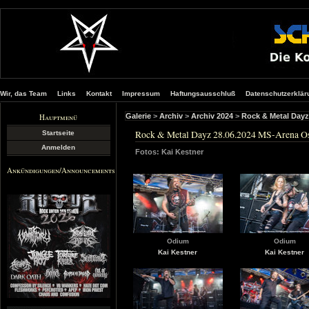
Wir, das Team
Links
Kontakt
Impressum
Haftungsausschluß
Datenschutzerklär
Hauptmenü
Galerie
>
Archiv
>
Archiv 2024
>
Rock & Metal Dayz
Rock & Metal Dayz 28.06.2024 MS-Arena Osc
Startseite
Anmelden
Fotos: Kai Kestner
Ankündigungen/Announcements
Odium
Odium
Kai Kestner
Kai Kestner