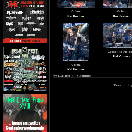
Odium
Odium
Kai Kestner
Kai Kestner
Lesson in Viole
Kai Kestner
Odium
Kai Kestner
86 Dateien auf 8 Seite(n)
Powered b