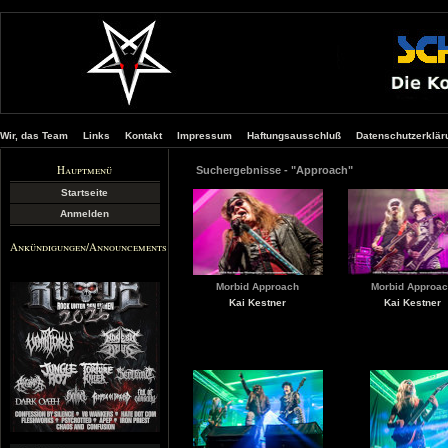
Wir, das Team
Links
Kontakt
Impressum
Haftungsausschluß
Datenschutzerklär
Hauptmenü
Suchergebnisse - "Approach"
Startseite
Anmelden
Ankündigungen/Announcements
Morbid Approach
Morbid Approa
Kai Kestner
Kai Kestner