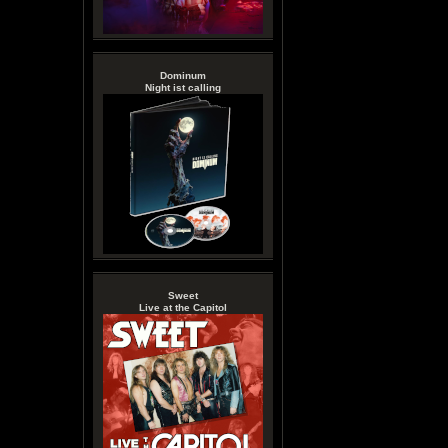
Dominum
Night ist calling
Sweet
Live at the Capitol