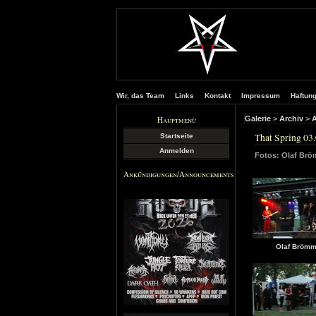
Wir, das Team
Links
Kontakt
Impressum
Haftun
Hauptmenü
Galerie
>
Archiv
>
A
That Spring 03
Startseite
Anmelden
Fotos: Olaf Br
Ankündigungen/Announcements
Olaf Bröm