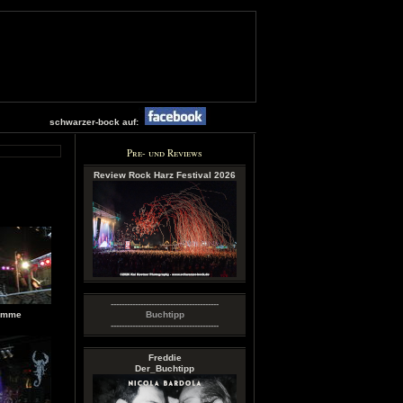
schwarzer-bock auf:
Pre- und Reviews
Review Rock Harz Festival 2026
----------------------------------------
römme
Buchtipp
----------------------------------------
Freddie
Der_Buchtipp