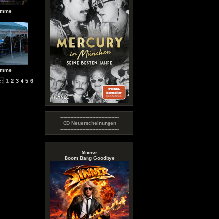
römme
römme
e:
1
2
3
4
5
6
----------------------------------------
CD Neuerscheinungen
----------------------------------------
Sinner
Boom Bang Goodbye