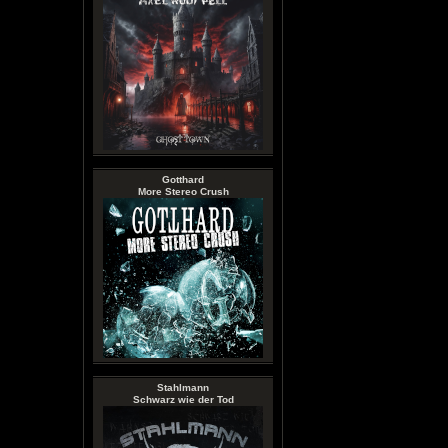
Gotthard
More Stereo Crush
Stahlmann
Schwarz wie der Tod