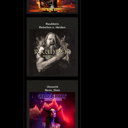
Rauhbein
Rebellen u. Helden
Unzucht
Neon_Dom