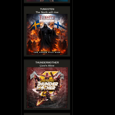
TUNGSTEN
The North will rise
THUNDERMOTHER
Live'n Alive