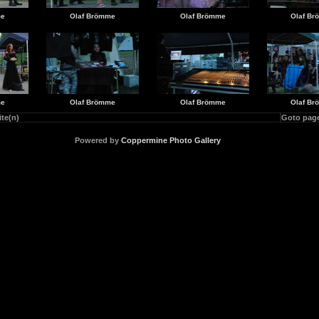
me
Olaf Brömme
Olaf Brömme
Olaf B
me
Olaf Brömme
Olaf Brömme
Olaf B
ite(n)
Goto pag
Powered by
Coppermine Photo Gallery