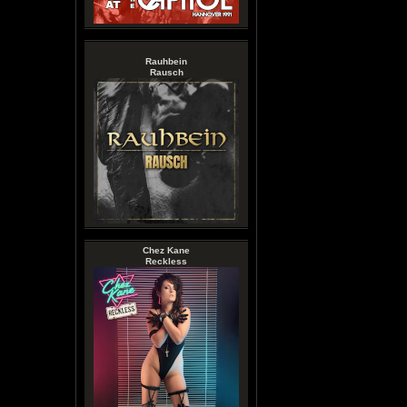
Rauhbein
Rausch
Chez Kane
Reckless