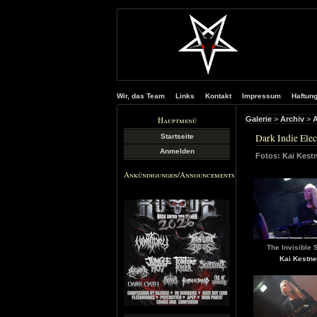
Wir, das Team
Links
Kontakt
Impressum
Haftun
Hauptmenü
Galerie
>
Archiv
>
A
Dark Indie Elec
Startseite
Anmelden
Fotos: Kai Kest
Ankündigungen/Announcements
The Invisible S
Kai Kestne