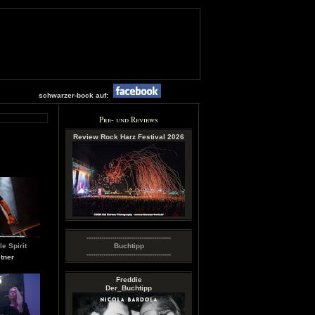
schwarzer-bock auf:
Pre- und Reviews
Review Rock Harz Festival 2026
----------------------------------------
le Spirit
Buchtipp
----------------------------------------
tner
Freddie
Der_Buchtipp