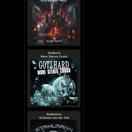
Gotthard
More Stereo Crush
Stahlmann
Schwarz wie der Tod