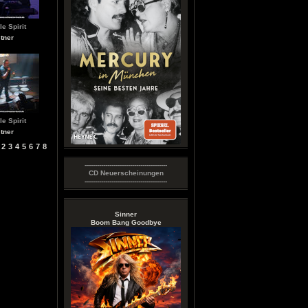
le Spirit
tner
le Spirit
tner
2
3
4
5
6
7
8
----------------------------------------
CD Neuerscheinungen
----------------------------------------
Sinner
Boom Bang Goodbye