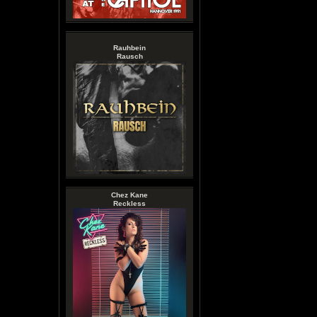
Rauhbein
Rausch
Chez Kane
Reckless