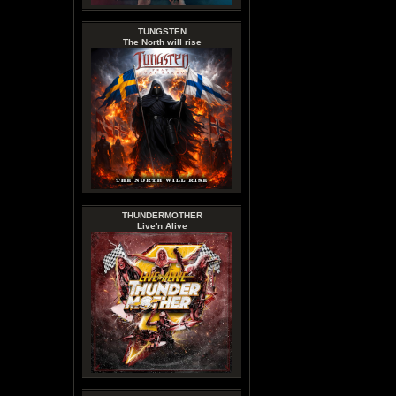
TUNGSTEN
The North will rise
THUNDERMOTHER
Live'n Alive