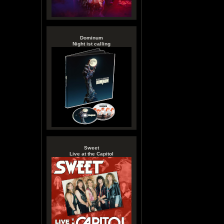
Dominum
Night ist calling
Sweet
Live at the Capitol