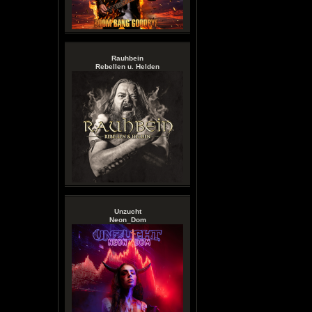
Rauhbein
Rebellen u. Helden
Unzucht
Neon_Dom