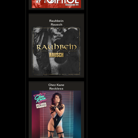
Rauhbein
Rausch
Chez Kane
Reckless