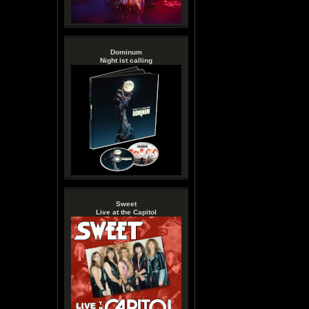
Dominum
Night ist calling
Sweet
Live at the Capitol