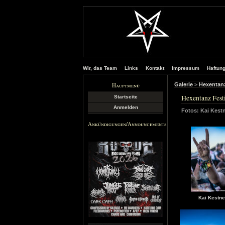
Wir, das Team
Links
Kontakt
Impressum
Haftun
Hauptmenü
Galerie
>
Hexentanz
Hexentanz Fest
Startseite
Anmelden
Fotos: Kai Kest
Ankündigungen/Announcements
Kai Kestne