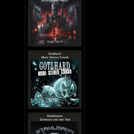
Gotthard
More Stereo Crush
Stahlmann
Schwarz wie der Tod