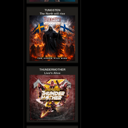
TUNGSTEN
The North will rise
THUNDERMOTHER
Live'n Alive