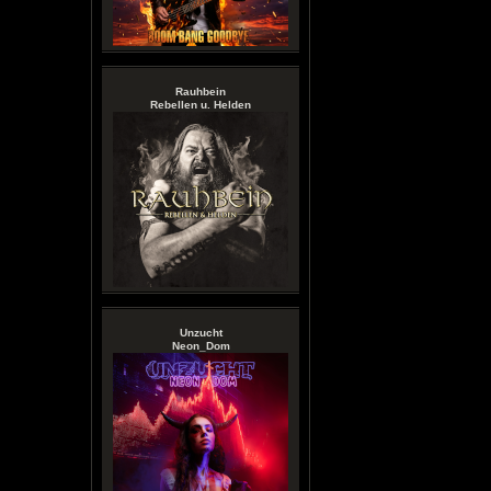
Rauhbein
Rebellen u. Helden
Unzucht
Neon_Dom