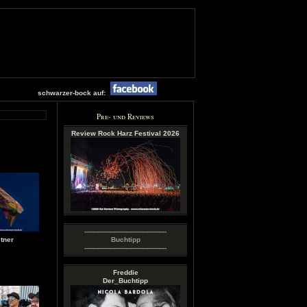
schwarzer-bock auf:
Pre- und Reviews
Review Rock Harz Festival 2026
----------------------------------------
tner
Buchtipp
----------------------------------------
Freddie
Der_Buchtipp