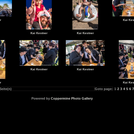
r
Kai Kes
Kai Kestner
Kai Kestner
Kai Kestner
Kai Kestner
r
Kai Kes
Seite(n)
Goto page:
1
2
3
4
5
6
7
Powered by
Coppermine Photo Gallery