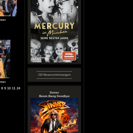
tner
----------------------------------------
CD Neuerscheinungen
----------------------------------------
tner
8
9
10
11
24
Sinner
Boom Bang Goodbye